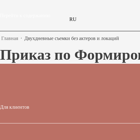
Перейти к содержанию
RU
Главная
⸱
Двухдневные съемки без актеров и локаций
Приказ по
Формиро
Для клиентов