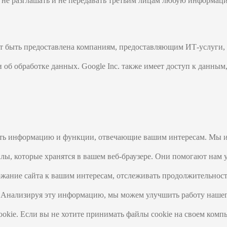
о не разглашать и не передавать третьим лицам любую информа
т быть предоставлена компаниям, предоставляющим ИТ-услуги, 
об обработке данных. Google Inc. также имеет доступ к данным
вить информацию и функции, отвечающие вашим интересам. Мы и
ы, которые хранятся в вашем веб-браузере. Они помогают нам уз
жание сайта к вашим интересам, отслеживать продолжительность
 Анализируя эту информацию, мы можем улучшить работу нашего 
okie. Если вы не хотите принимать файлы cookie на своем компь