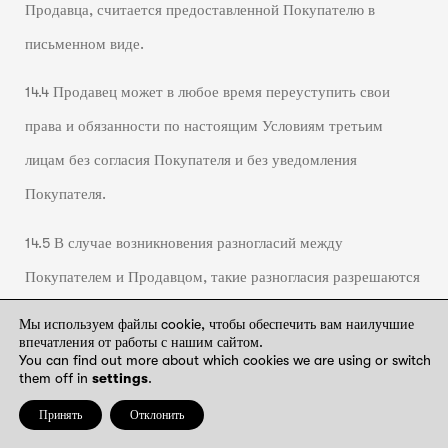
Продавца, считается предоставленной Покупателю в
письменном виде.
14.4 Продавец может в любое время переуступить свои
права и обязанности по настоящим Условиям третьим
лицам без согласия Покупателя и без уведомления
Покупателя.
14.5 В случае возникновения разногласий между
Покупателем и Продавцом, такие разногласия разрешаются
путем переговоров. В случае, если стороны не придут к
Мы используем файлы cookie, чтобы обеспечить вам наилучшие
впечатления от работы с нашим сайтом.
соглашению, споры окончательно разрешаются в порядке,
You can find out more about which cookies we are using or switch
them off in
settings
.
установленном законодательством Литовской Республики.
Принять
Отклонить
14.6.Покупатель-потребитель может подать заявление и/или