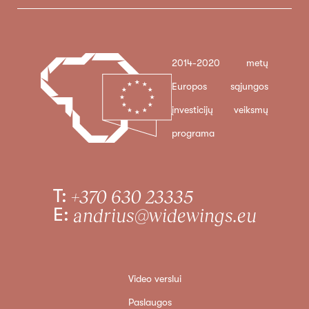
2014-2020 metų
Europos sąjungos
įnvesticijų veiksmų
programa
T:
+370 630 23335
E:
andrius@widewings.eu
Video verslui
Paslaugos