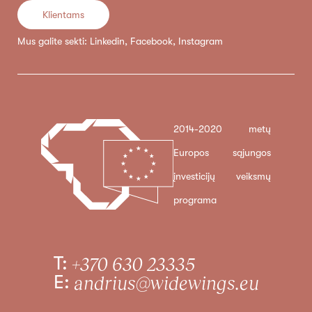
Klientams
Mus galite sekti:
Linkedin
,
Facebook
,
Instagram
2014-2020 metų
Europos sąjungos
įnvesticijų veiksmų
programa
T:
+370 630 23335
E:
andrius@widewings.eu