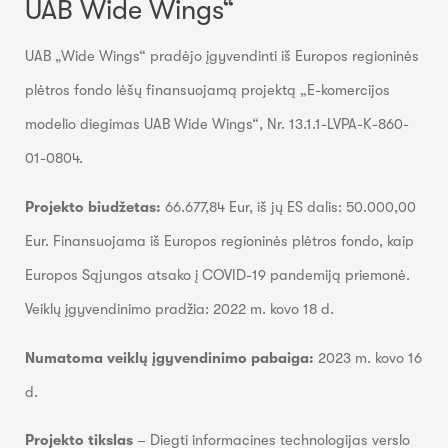
UAB Wide Wings“
UAB „Wide Wings“ pradėjo įgyvendinti iš Europos regioninės
plėtros fondo lėšų finansuojamą projektą „E-komercijos
modelio diegimas UAB Wide Wings“, Nr. 13.1.1-LVPA-K-860-
01-0804.
Projekto biudžetas:
66.677,84 Eur, iš jų ES dalis: 50.000,00
Eur. Finansuojama iš Europos regioninės plėtros fondo, kaip
Europos Sąjungos atsako į COVID-19 pandemiją priemonė.
Veiklų įgyvendinimo pradžia: 2022 m. kovo 18 d.
Numatoma veiklų įgyvendinimo pabaiga:
2023 m. kovo 16
d.
Projekto tikslas
– Diegti informacines technologijas verslo