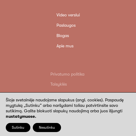
Video verslui
Paslaugos
Blogas
Apie mus
Privatumo politika
Taisyklės
Grąžinimo sąlygos
Šioje svetainėje naudojame slapukus (angl. cookies). Paspaudę
Rekvizitai
mygtuką „Sutinku“ arba naršydami toliau patvirtinsite savo
sutikimą. Galite blokuoti slapukų naudojimą arba juos išjungti
©
2026
Wide Wings. Visos teisės saugomos
nustatymuose.
Sutinku
Nesutinku