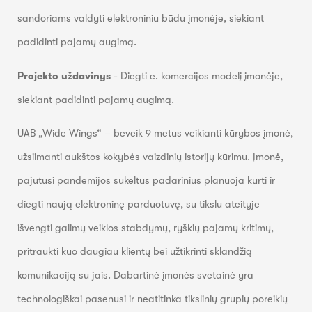
sandoriams valdyti elektroniniu būdu įmonėje, siekiant
padidinti pajamų augimą.
Projekto uždavinys
- Diegti e. komercijos modelį įmonėje,
siekiant padidinti pajamų augimą.
UAB „Wide Wings“ – beveik 9 metus veikianti kūrybos įmonė,
užsiimanti aukštos kokybės vaizdinių istorijų kūrimu. Įmonė,
pajutusi pandemijos sukeltus padarinius planuoja kurti ir
diegti naują elektroninę parduotuvę, su tikslu ateityje
išvengti galimų veiklos stabdymų, ryškių pajamų kritimų,
pritraukti kuo daugiau klientų bei užtikrinti sklandžią
komunikaciją su jais. Dabartinė įmonės svetainė yra
technologiškai pasenusi ir neatitinka tikslinių grupių poreikių