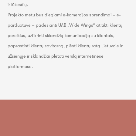
ir lūkesčių.
Projekto metu bus diegiami e-komercijos sprendimai – e-
parduotuvė – padėsianti UAB „Wide Wings“ atitikti klientų
poreikius, užtikrinti sklandžią komunikaciją su klientais,
paprastinti klientų savitarną, plėsti klientų ratą Lietuvoje ir
užsienyje ir sklandžiai plėtoti verslą internetinėse
platformose.