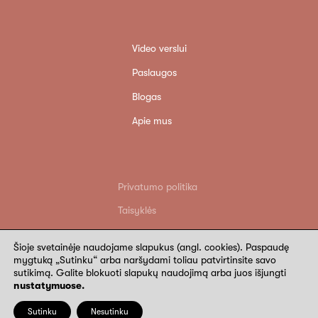
Video verslui
Paslaugos
Blogas
Apie mus
Privatumo politika
Taisyklės
Grąžinimo sąlygos
Šioje svetainėje naudojame slapukus (angl. cookies). Paspaudę
Rekvizitai
mygtuką „Sutinku“ arba naršydami toliau patvirtinsite savo
sutikimą. Galite blokuoti slapukų naudojimą arba juos išjungti
©
2026
Wide Wings. Visos teisės saugomos
nustatymuose.
Sutinku
Nesutinku