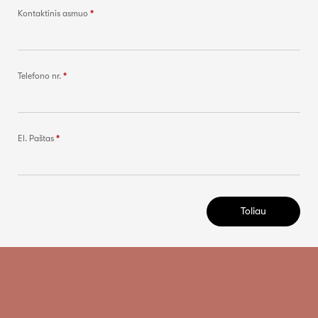
Kontaktinis asmuo
*
Telefono nr.
*
El. Paštas
*
Toliau