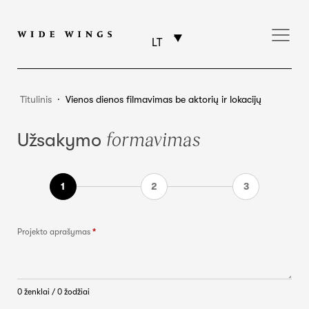
LT
Titulinis
⸱
Vienos dienos filmavimas be aktorių ir lokacijų
formavimas
Užsakymo
Projekto aprašymas
*
0 ženklai / 0 žodžiai