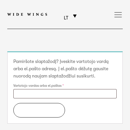
LT
Pamiršote slaptažodį? Įveskite vartotojo vardą
arba el.pašto adresą. Į el.pašto dėžutę gausite
nuorodą naujam slaptažodžiui susikurti.
Privalomas
Vartotojo vardas arba el.paštas
*
Atkurti Slaptažodį