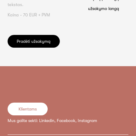
tekstas.
užsakymo langą
Kaina - 7
0
EUR + PVM
Pradėti užsakymą
Klientams
Mus galite sekti:
Linkedin
,
Facebook
,
Instagram