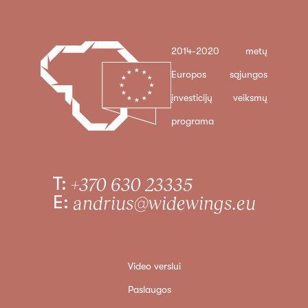
2014-2020 metų
Europos sąjungos
įnvesticijų veiksmų
programa
T:
+370 630 23335
E:
andrius@widewings.eu
Video verslui
Paslaugos