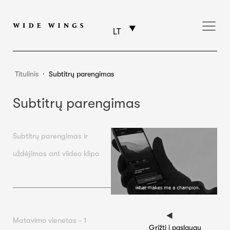
LT
Titulinis
⸱
Subtitrų parengimas
Subtitrų parengimas
Subtitrų parengimas ir
uždėjimas ant viideo klipo
Matavimo vienetas - 1
Grįžti į paslaugų