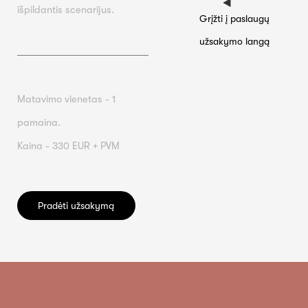
išpildantis scenarijus.
Grįžti į paslaugų
užsakymo langą
Matavimo vienetas - 1
pamaina.
Kaina - 330 EUR + PVM
Pradėti užsakymą