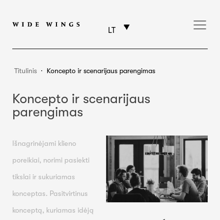
LT
Titulinis
⸱
Koncepto ir scenarijaus parengimas
Koncepto ir scenarijaus
parengimas
Išnagrinėjami klieno
poreikiai, norimi pasiekti
tikslai ir sukuriamas
konceptas. Pasitvirtinus
konceptą, kuriamas idėją