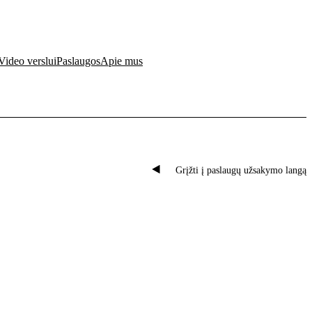
Video verslui
Paslaugos
Apie mus
Pradėti užsakymą
Grįžti į paslaugų užsakymo langą