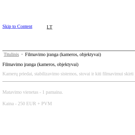
Skip to Content
LT
Titulinis
⸱
Filmavimo įranga (kameros, objektyvai)
Filmavimo įranga (kameros, objektyvai)
Kamerų priedai, stabilizavimo sistemos, stovai ir kiti filmavimui skirti 
Matavimo vienetas - 1 pamaina.
Kaina - 250 EUR + PVM
Pradėti užsakymą