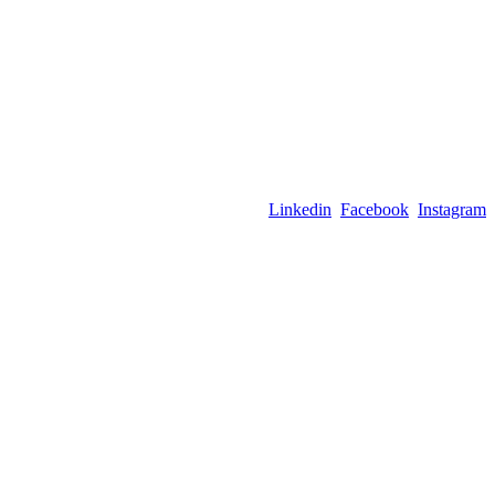
Mus galite sekti:
Linkedin
,
Facebook
,
Instagram
T:
+370 630 23335